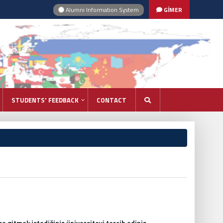
Alumni Information System
GİMER
STUDENTS' FEEDBACK
CONTACT
e gitmek istediğiniz üniversiteyi tercih ediniz.