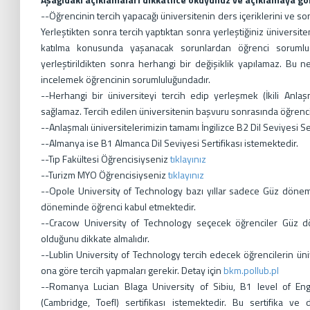
--Öğrencinin tercih yapacağı üniversitenin ders içeriklerini ve s
Yerleştikten sonra tercih yaptıktan sonra yerleştiğiniz üniversit
katılma konusunda yaşanacak sorunlardan öğrenci sorumludu
yerleştirildikten sonra herhangi bir değişiklik yapılamaz. Bu n
incelemek öğrencinin sorumluluğundadır.
--Herhangi bir üniversiteyi tercih edip yerleşmek (İkili Anla
sağlamaz. Tercih edilen üniversitenin başvuru sonrasında öğrenc
--Anlaşmalı üniversitelerimizin tamamı İngilizce B2 Dil Seviyesi Se
--Almanya ise B1 Almanca Dil Seviyesi Sertifikası istemektedir.
--Tıp Fakültesi Öğrencisiyseniz
tıklayınız
--Turizm MYO Öğrencisiyseniz
tıklayınız
--Opole University of Technology bazı yıllar sadece Güz dönem
döneminde öğrenci kabul etmektedir.
--Cracow University of Technology seçecek öğrenciler Güz d
olduğunu dikkate almalıdır.
--Lublin University of Technology tercih edecek öğrencilerin ün
ona göre tercih yapmaları gerekir. Detay için
bkm.pollub.pl
--Romanya Lucian Blaga University of Sibiu, B1 level of Engl
(Cambridge, Toefl) sertifikası istemektedir. Bu sertifika ve