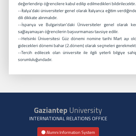
değerlendirip öğrencilere kabul edilip edilmedikleri bildirilecektir
--İtalya'daki üniversiteler genel olarak İtalyanca eğitim verdiğind
dili dikkate alınmalıdır.
--İspanya ve Bulgaristan'daki Üniversiteler genel olarak kend
sağlayamayan öğrencilerin başvurmaması tavsiye edilir.
--Helsinki Üniversitesi Güz dönemi nomine tarihi Mart ayı old
gidecekleri dönemi bahar (2.dönem) olarak seçmeleri gerekmekte
--Tercih edilecek olan üniversite ile ilgili yeterli bilgiye s
sorumluluğundadır.
Gaziantep
University
INTERNATIONAL RELATIONS OFFICE
Alumni Information System