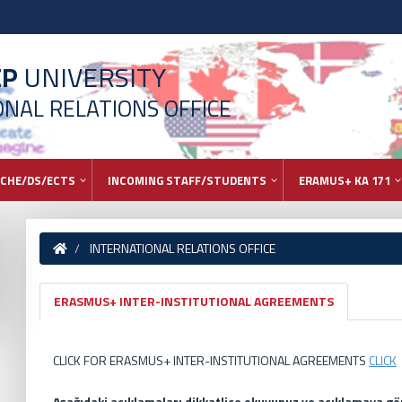
EP
UNIVERSITY
NAL RELATIONS OFFICE
ECHE/DS/ECTS
INCOMING STAFF/STUDENTS
ERAMUS+ KA 171
INTERNATIONAL RELATIONS OFFICE
ERASMUS+ INTER-INSTITUTIONAL AGREEMENTS
CLICK FOR ERASMUS+ INTER-INSTITUTIONAL AGREEMENTS
CLICK
Aşağıdaki açıklamaları dikkatlice okuyunuz ve açıklamaya gör