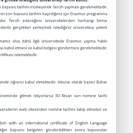
on başvuru tarihini inceleyerek tercih yapması gerekmektedir.
enin son başvuru tarihini kaçırdığınız için Erasmus programına
r. Tercih edeceğiniz üniversitelerden herhangi birine
edenle gerçekten yerleşmek istediğiniz üniversiteyi yeterli
şmamız olsa dahi) ilgili üniversitede Erasmus yapma hakkı
iyi kabul etmesi ve kabul belgesi göndermesi gerekmektedir.
rtifikası istemektedir.
inde öğrenci kabul etmektedir. İstisnai olarak bazen Bahar
öneminde gitmek istiyorlarsa 30 Nisan son nomine tarihi
iversitenin web sitesinden nomine tarihini takip etmeleri ve
ish with an international certificate of English Language
 diğer başvuru belgeleri gönderildikten sonra başvuruları